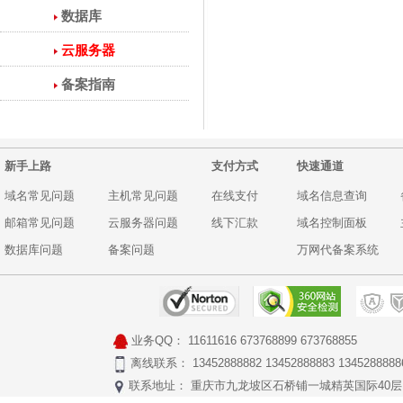
数据库
云服务器
备案指南
新手上路
支付方式
快速通道
域名常见问题
主机常见问题
在线支付
域名信息查询
邮箱常见问题
云服务器问题
线下汇款
域名控制面板
数据库问题
备案问题
万网代备案系统
业务QQ：
11611616
673768899
673768855
离线联系： 13452888882 13452888883 1345288888
联系地址： 重庆市九龙坡区石桥铺一城精英国际40层17号 Copyr