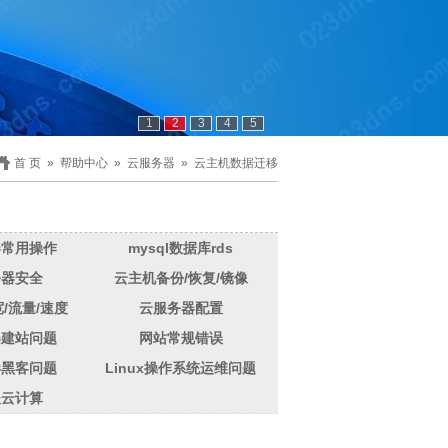
1
2
3
4
5
首 页
»
帮助中心
»
云服务器
»
云主机数据迁移
器常用操作
mysql数据库rds
务器安全
云主机备份/恢复/镜像
/流量/速度
云服务器配置
器建站问题
网站常规错误
毒黑客问题
Linux操作系统运维问题
谈云计算