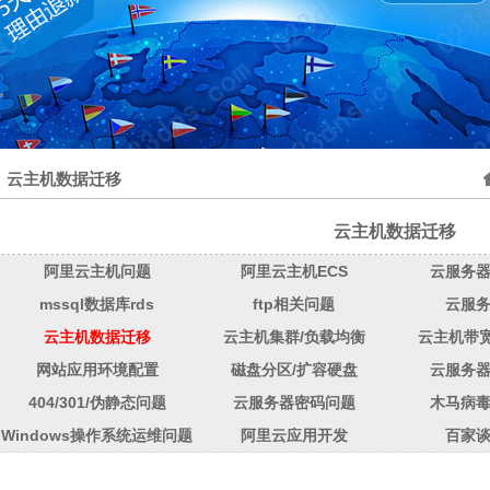
云主机数据迁移
云主机数据迁移
阿里云主机问题
阿里云主机ECS
云服务
mssql数据库rds
ftp相关问题
云服
云主机数据迁移
云主机集群/负载均衡
云主机带宽
网站应用环境配置
磁盘分区/扩容硬盘
云服务
404/301/伪静态问题
云服务器密码问题
木马病
Windows操作系统运维问题
阿里云应用开发
百家