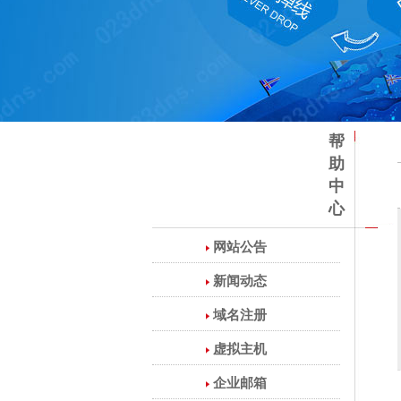
帮
助
中
心
网站公告
新闻动态
域名注册
虚拟主机
企业邮箱