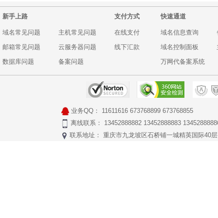
新手上路
支付方式
快速通道
域名常见问题
主机常见问题
在线支付
域名信息查询
邮箱常见问题
云服务器问题
线下汇款
域名控制面板
数据库问题
备案问题
万网代备案系统
业务QQ：
11611616
673768899
673768855
离线联系： 13452888882 13452888883 1345288888
联系地址： 重庆市九龙坡区石桥铺一城精英国际40层17号 Copyr