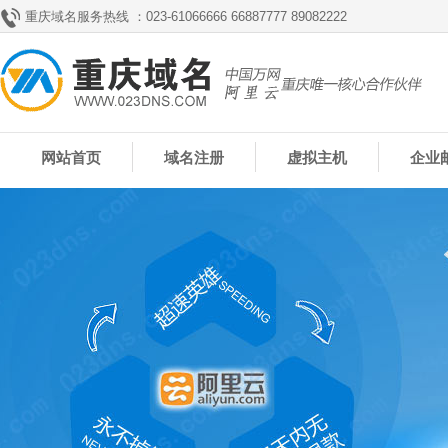
重庆域名服务热线 ：023-61066666 66887777 89082222
网站首页
域名注册
虚拟主机
企业