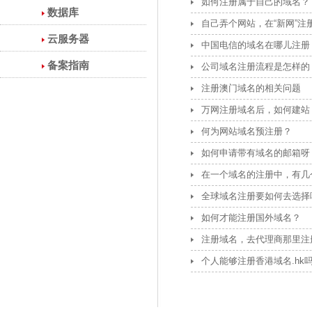
如何注册属于自己的域名？
数据库
自己弄个网站，在“新网”
云服务器
中国电信的域名在哪儿注册
备案指南
公司域名注册流程是怎样的
注册澳门域名的相关问题
万网注册域名后，如何建站
何为网站域名预注册？
如何申请带有域名的邮箱呀
在一个域名的注册中，有几
全球域名注册要如何去选择
如何才能注册国外域名？
注册域名，去代理商那里注
个人能够注册香港域名.hk