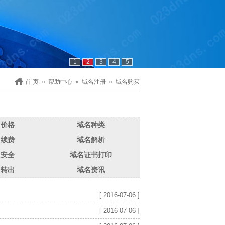
1
2
3
4
5
首 页
»
帮助中心
»
域名注册
»
域名购买
名价格
域名种类
名续费
域名解析
名安全
域名证书打印
名转出
域名资讯
[ 2016-07-06 ]
[ 2016-07-06 ]