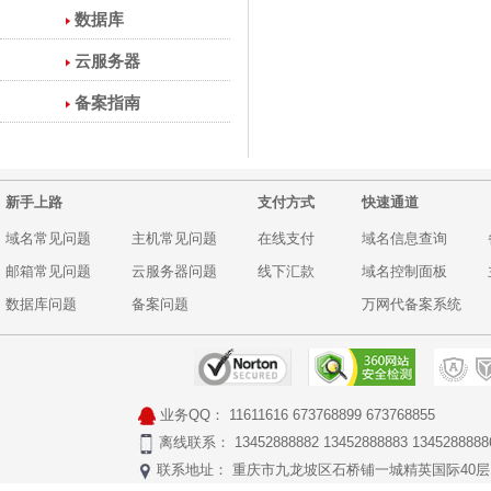
数据库
云服务器
备案指南
新手上路
支付方式
快速通道
域名常见问题
主机常见问题
在线支付
域名信息查询
邮箱常见问题
云服务器问题
线下汇款
域名控制面板
数据库问题
备案问题
万网代备案系统
业务QQ：
11611616
673768899
673768855
离线联系： 13452888882 13452888883 1345288888
联系地址： 重庆市九龙坡区石桥铺一城精英国际40层17号 Copyr