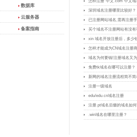
怎样注册"中文.com"中文域
数据库
深圳域名注册哪里比较好？
云服务器
已注册网站域名,需再注册手
备案指南
买个域名不注册网站有没有
xin 域名开放注册后，多少
怎样才能成为CN域名注册商
域名为何要钱!注册域名又
免费tk域名在哪可以注册？
新网的域名注册流程简不简
注册一级域名
edu/edu.cn域名注册
注册.pt域名后缀的域名如
.win域名在哪里注册？