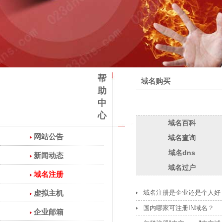
帮
域名购买
助
中
心
域名百科
网站公告
域名查询
域名dns
新闻动态
域名过户
域名注册
虚拟主机
域名注册是企业还是个人好
国内哪家可注册IN域名？
企业邮箱