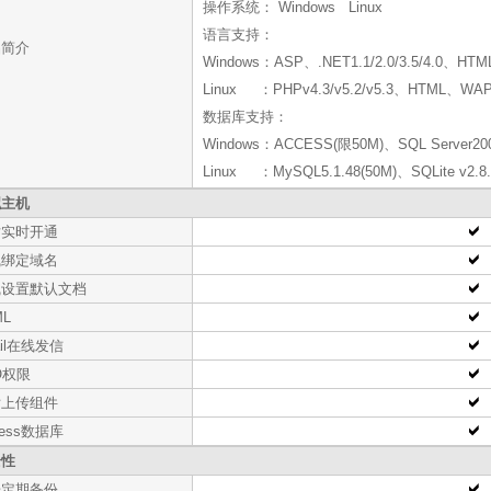
操作系统： Windows Linux
语言支持：
品简介
Windows：ASP、.NET1.1/2.0/3.5/4.0、HTM
Linux ：PHPv4.3/v5.2/v5.3、HTML、WAP
数据库支持：
Windows：ACCESS(限50M)、SQL Server2
Linux ：MySQL5.1.48(50M)、SQLite v2.8.
拟主机
站实时开通
线绑定域名
线设置默认文档
ML
ail在线发信
O权限
片上传组件
cess数据库
全性
据定期备份