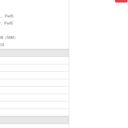
L、Perl5
、Perl5
008（50M）
14