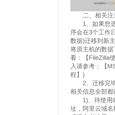
二、相关注
1、如果您选择
序会在3个工作
数据)迁移到新主
将原主机的数据
看：【FileZi
入请参考：【MS
程】)
2、迁移完毕后
相关信息全部都
1)、待使用临
址，阿里云域名