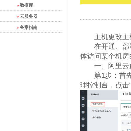
数据库
云服务器
备案指南
主机更改主机
在开通、部署
体访问某个机房
一、阿里云虚
第1步：首先，登录
理控制台，点击